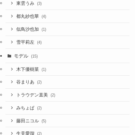
東雲うみ
(3)
都丸紗也華
(4)
似鳥沙也加
(1)
雪平莉左
(4)
モデル
(15)
木下優樹菜
(1)
谷まりあ
(2)
トラウデン直美
(2)
みちょぱ
(2)
藤田ニコル
(5)
生見愛瑠
(2)