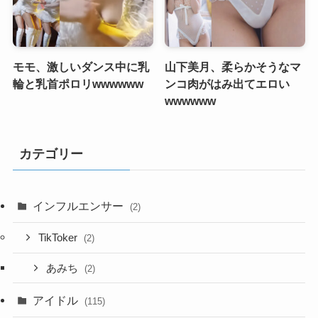
モモ、激しいダンス中に乳
山下美月、柔らかそうなマ
輪と乳首ポロリwwwwww
ンコ肉がはみ出てエロい
wwwwww
カテゴリー
インフルエンサー
(2)
TikToker
(2)
あみち
(2)
アイドル
(115)