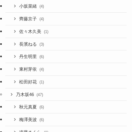
小坂菜緒
(4)
齊藤京子
(4)
佐々木久美
(1)
長濱ねる
(3)
丹生明里
(6)
東村芽依
(4)
松田好花
(1)
乃木坂46
(47)
秋元真夏
(6)
梅澤美波
(6)