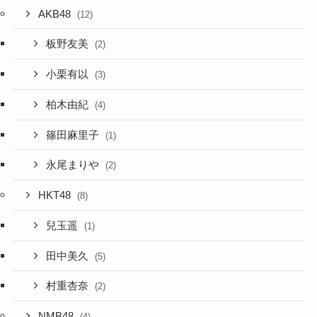
AKB48
(12)
板野友美
(2)
小栗有以
(3)
柏木由紀
(4)
篠田麻里子
(1)
永尾まりや
(2)
HKT48
(8)
兒玉遥
(1)
田中美久
(5)
村重杏奈
(2)
NMB48
(4)