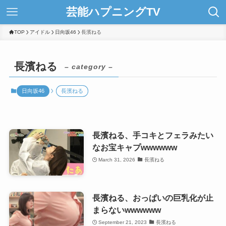
芸能ハプニングTV
TOP
アイドル
日向坂46
長濱ねる
長濱ねる
– category –
日向坂46
長濱ねる
長濱ねる、手コキとフェラみたい
なお宝キャプwwwwww
March 31, 2026
長濱ねる
長濱ねる、おっぱいの巨乳化が止
まらないwwwwww
September 21, 2023
長濱ねる