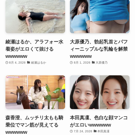
綾瀬はるか、アラフォー水
大原優乃、勃起乳首とパフ
着姿がエロくて抜ける
ィーニップルな乳輪を解禁
wwwwww
wwwwww
8月 4, 2026
綾瀬はるか
8月 1, 2026
大原優乃
森香澄、ムッチリ太もも騎
本田真凜、色白な顔マンコ
乗位でマン筋が見えてる
がエロいwwwwww
wwwwww
7月 24, 2026
本田真凜