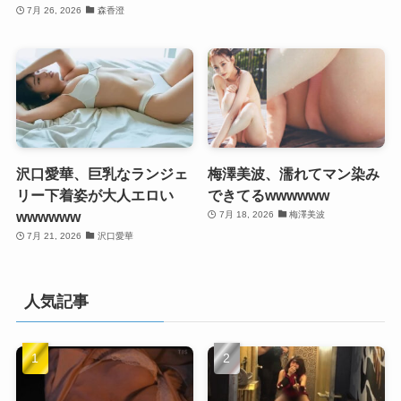
7月 26, 2026
森香澄
沢口愛華、巨乳なランジェ
梅澤美波、濡れてマン染み
リー下着姿が大人エロい
できてるwwwwww
wwwwww
7月 18, 2026
梅澤美波
7月 21, 2026
沢口愛華
人気記事