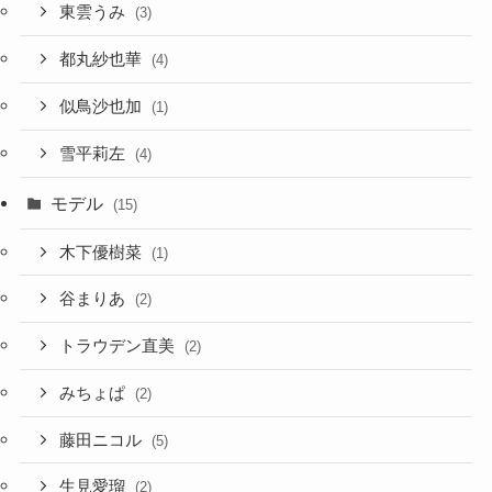
東雲うみ
(3)
都丸紗也華
(4)
似鳥沙也加
(1)
雪平莉左
(4)
モデル
(15)
木下優樹菜
(1)
谷まりあ
(2)
トラウデン直美
(2)
みちょぱ
(2)
藤田ニコル
(5)
生見愛瑠
(2)