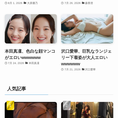
8月 1, 2026
大原優乃
7月 26, 2026
森香澄
本田真凜、色白な顔マンコ
沢口愛華、巨乳なランジェ
がエロいwwwwww
リー下着姿が大人エロい
wwwwww
7月 24, 2026
本田真凜
7月 21, 2026
沢口愛華
人気記事