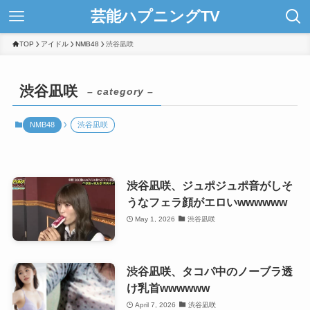
芸能ハプニングTV
TOP
アイドル
NMB48
渋谷凪咲
渋谷凪咲
– category –
NMB48
渋谷凪咲
渋谷凪咲、ジュポジュポ音がしそ
うなフェラ顔がエロいwwwwww
May 1, 2026
渋谷凪咲
渋谷凪咲、タコパ中のノーブラ透
け乳首wwwwww
April 7, 2026
渋谷凪咲