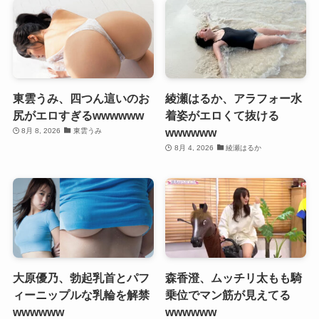
東雲うみ、四つん這いのお
綾瀬はるか、アラフォー水
尻がエロすぎるwwwwww
着姿がエロくて抜ける
wwwwww
8月 8, 2026
東雲うみ
8月 4, 2026
綾瀬はるか
大原優乃、勃起乳首とパフ
森香澄、ムッチリ太もも騎
ィーニップルな乳輪を解禁
乗位でマン筋が見えてる
wwwwww
wwwwww