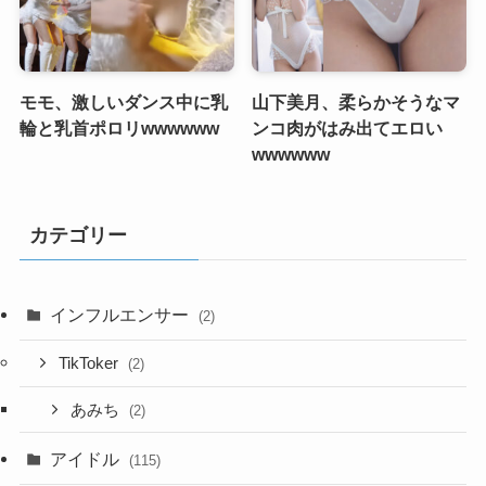
モモ、激しいダンス中に乳
山下美月、柔らかそうなマ
輪と乳首ポロリwwwwww
ンコ肉がはみ出てエロい
wwwwww
カテゴリー
インフルエンサー
(2)
TikToker
(2)
あみち
(2)
アイドル
(115)