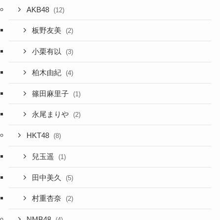
AKB48
(12)
板野友美
(2)
小栗有以
(3)
柏木由紀
(4)
篠田麻里子
(1)
永尾まりや
(2)
HKT48
(8)
兒玉遥
(1)
田中美久
(5)
村重杏奈
(2)
NMB48
(4)