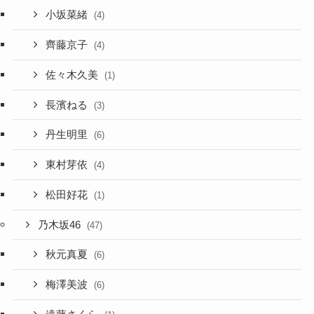
小坂菜緒
(4)
齊藤京子
(4)
佐々木久美
(1)
長濱ねる
(3)
丹生明里
(6)
東村芽依
(4)
松田好花
(1)
乃木坂46
(47)
秋元真夏
(6)
梅澤美波
(6)